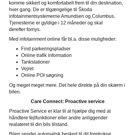
komme sikkert og komfortabelt frem til din destination,
elbiler
hver gang. De er tilgængelige til Škoda
infotainmentsystemerne Amundsen og Columbus.
ementer
Tjenesterne
er
gyldig
e i 12 måneder og skal
derefter
fornys.
ct
Med infotainment online får bl.a. disse muligheder:
de
Find parkeringspladser
Online trafik information
Tankstationer
Vejret
Online POI søgning
ugtbilsattest
Og meget meget mere. Det hele direkte på din skærm i
bilen.
t
Care Connect: Proactive service
jem
Proactive Service er klar til at hjælpe dig med at
håndtere fejlfunktioner eller andre anliggender
realateret til din bils tilstand.
Bilen sender automatisk besked til dit foretrukne