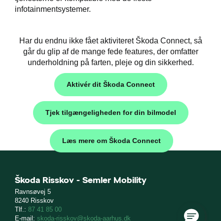
infotainmentsystemer.
Har du endnu ikke fået aktiviteret Škoda Connect, så
går du glip af de mange fede features, der omfatter
underholdning på farten, pleje og din sikkerhed.
Aktivér dit Škoda Connect
Tjek tilgængeligheden for din bilmodel
Læs mere om Škoda Connect
Škoda Risskov - Semler Mobility
Ravnsøvej 5
8240 Risskov
Tlf.:
87 41 85 00
E-mail:
skoda-risskov@skoda-aarhus.dk