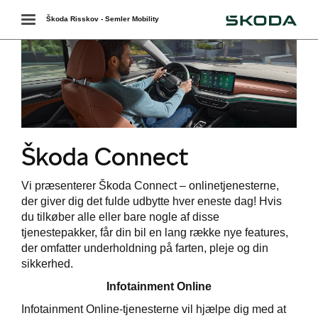
Škoda
Toggle
Škoda Risskov - Semler Mobility
navigation
Škoda Connect
Vi præsenterer Škoda Connect – onlinetjenesterne,
der giver dig det fulde udbytte hver eneste dag! Hvis
værkstedet
du tilkøber alle eller bare nogle af disse
tjenestepakker, får din bil en lang række nye features,
services
der omfatter underholdning på farten, pleje og din
sikkerhed.
de
Infotainment Online
e 5+
Infotainment Online-tjenesterne vil hjælpe dig med at