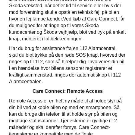
Škoda væksted, når det er tid til service eller hvis der
mod forventning skulle opstå en teknisk fejl på bilen
hvor en fejllampe tænder.Ved køb af Care Connect, får
du mulighed for at ringe op til vores Škoda
kundecenter og Škoda vejhjælp, blot ved tryk på enkelt
knap, monteret i loftbeklædningen.
Har du brug for assistance fra en 112 Alarmcentral,
skal du blot trykke på den røde SOS knap, hvorved der
ringes op til 112, som så hjælper dig. Involveres din bil
i en hændelse hvor bilens sensorer registrerer et
kraftigt sammenstød, ringes der automatisk op til 112
Alarmcentralen.
Care Connect: Remote Access
Remote Access er en helt ny måde til at holde styr på
din bil ved at koble bilen op med en smartphone. Så
kan du bruge din telefon til at holde styr på bilen og
modtage statusalarmer.
Tjenesterne
er
gyldig
e i 12
måneder og skal derefter
fornys.
Care Connect-
tjenesterne er kompatible med de fleste