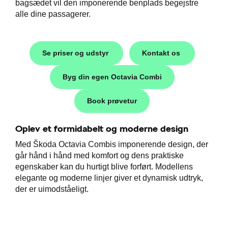
bagsædet vil den imponerende benplads begejstre
alle dine passagerer.
Se priser og udstyr
Kontakt os
Byg din egen Octavia Combi
i
Book prøvetur
Oplev et formidabelt og moderne design
Med Škoda Octavia Combis imponerende design, der
går hånd i hånd med komfort og dens praktiske
egenskaber kan du hurtigt blive forført. Modellens
elegante og moderne linjer giver et dynamisk udtryk,
der er uimodståeligt.