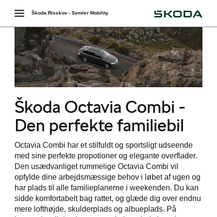
Škoda
Toggle
Škoda Risskov - Semler Mobility
navigation
r
Škoda Octavia Combi -
 ŠKODA
Den perfekte familiebil
easing
Octavia Combi har et stilfuldt og sportsligt udseende
med sine perfekte propotioner og elegante overflader.
Den usædvanliget rummelige Octavia Combi vil
opfylde dine arbejdsmæssige behov i løbet af ugen og
bonnement
har plads til alle familieplanerne i weekenden. Du kan
sidde komfortabelt bag rattet, og glæde dig over endnu
mere lofthøjde, skulderplads og albueplads. På